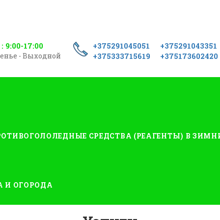
 : 9:00-17:00
+375291045051
+375291043351
енье - Выходной
+375333715619
+375173602420
ОТИВОГОЛОЛЕДНЫЕ СРЕДСТВА (РЕАГЕНТЫ) В ЗИМН
А И ОГОРОДА