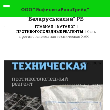
Противогололедный материал
Навигация
ПГМ-Ха-к, производство ОАО
"Беларуськалий" РБ
ГЛАВНАЯ
КАТАЛОГ
ПРОТИВОГОЛОЛЕДНЫЕ РЕАГЕНТЫ
Соль
противогололедная техническая ХАК