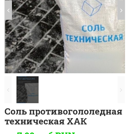
Previous
Next
Previous
Next
Соль противогололедная
техническая ХАК